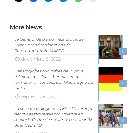
More News
Le Général de division Richard Addo
Gyane prend ses fonctions de
Commandant du KAIPTC
0
décembre 8, 2022
Des stagiaires originaires de 10 pays
d’Afrique de l’Ouest bénéficient de
formations financées par l’Allemagne au
0
KAIPTC
septembre 7, 2022
La série de dialogues du KAIPTC à Banjul
décrit des stratégies pour mettre en
œuvre le Cadre de prévention des conflits
0
de la CEDEAO