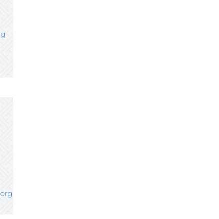
rg
.org