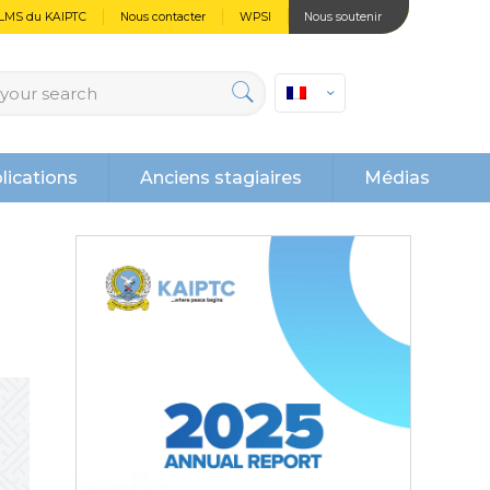
LMS du KAIPTC
Nous contacter
WPSI
Nous soutenir
lications
Anciens stagiaires
Médias