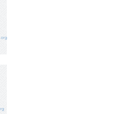
.org
rg