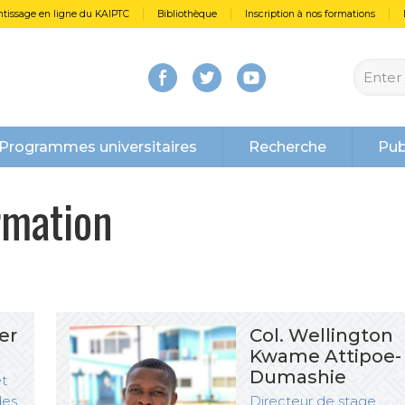
tissage en ligne du KAIPTC
Bibliothèque
Inscription à nos formations
Programmes universitaires
Recherche
Pub
rmation
er
Col. Wellington
Kwame Attipoe-
Dumashie
et
des
Directeur de stage