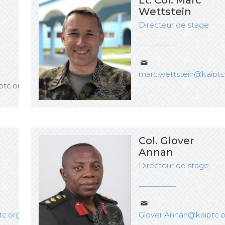
Lt. Col. Marc
Wettstein
Directeur de stage
marc.wettstein@kaiptc
tc.org
Col. Glover
Annan
Directeur de stage
c.org
Glover.Annan@kaiptc.o