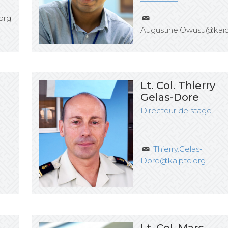
org
Augustine.Owusu@kaip
Lt. Col. Thierry
Gelas-Dore
Directeur de stage
Thierry.Gelas-
Dore@kaiptc.org