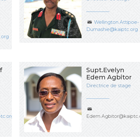
Wellington.Attipoe-
Dumashie@kaiptc.org
.org
f
Supt.Evelyn
Edem Agbitor
Directrice de stage
ptc.org
Edem.Agbitor@kaiptc.