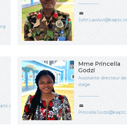
John.Lawluvi@kaiptc.o
org
Mme Princella
Godzi
Assistante directeur de
stage
ptc.org
Princella.Godzi@kaiptc