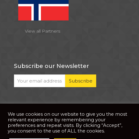
View all Partners
Subscribe our Newsletter
We use cookies on our website to give you the most
© 2026 . All Rights Reserved |
| Website Developed
Privacy Notice
relevant experience by remembering your
by
PixDev
preferences and repeat visits. By clicking “Accept”,
you consent to the use of ALL the cookies.
The development of this website is supported by