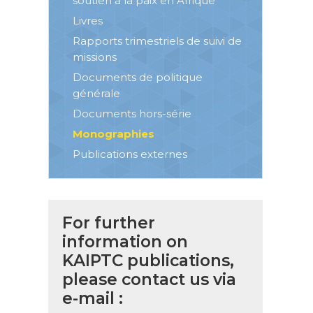
soutien à la paix en Afrique
Livres
Rapports trimestriels de suivi de
missions
Documents de politique
générale
Documents hors-série
Monographies
Publications externes
For further
information on
KAIPTC publications,
please contact us via
e-mail :