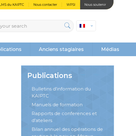
LMS du KAIPTC
Nous contacter
WPSI
Nous soutenir
lications
Anciens stagiaires
Médias
Publications
Bulletins d’information du
KAIPTC
Manuels de formation
Rapports de conferences et
d’ateliers
Bilan annuel des opérations de