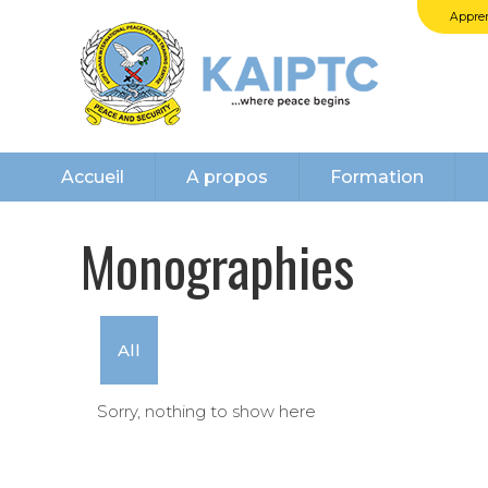
Appren
Accueil
A propos
Formation
Monographies
All
Sorry, nothing to show here