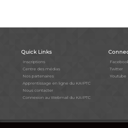
Quick Links
Connec
Inscriptions
Faceboo
Centre des médias
Twitter
Nos partenaires
Youtube
Apprentissage en ligne du KAIPTC
Nous contacter
Connexion au Webmail du KAIPTC