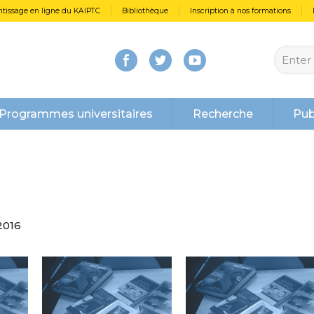
tissage en ligne du KAIPTC
Bibliothèque
Inscription à nos formations
Programmes universitaires
Recherche
Pub
2016