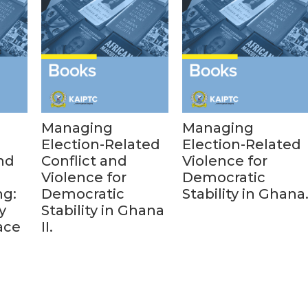
Managing
Managing
Election-Related
Election-Related
nd
Conflict and
Violence for
Violence for
Democratic
ng:
Democratic
Stability in Ghana
y
Stability in Ghana
ace
II.