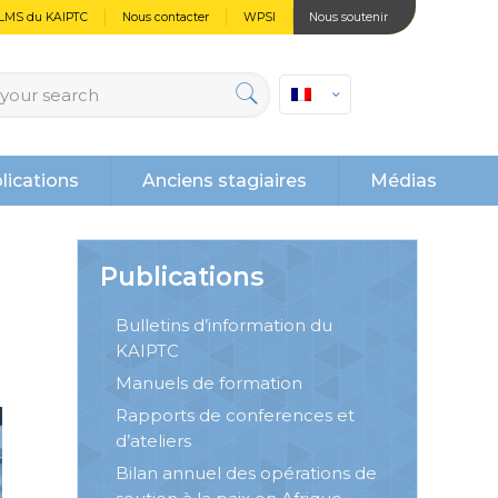
LMS du KAIPTC
Nous contacter
WPSI
Nous soutenir
lications
Anciens stagiaires
Médias
Publications
Bulletins d’information du
KAIPTC
Manuels de formation
Rapports de conferences et
d’ateliers
Bilan annuel des opérations de