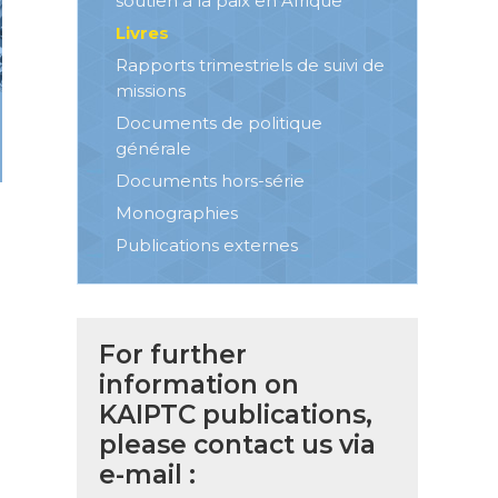
soutien à la paix en Afrique
Livres
Rapports trimestriels de suivi de
missions
Documents de politique
générale
Documents hors-série
Monographies
Publications externes
.
For further
information on
KAIPTC publications,
please contact us via
e-mail :