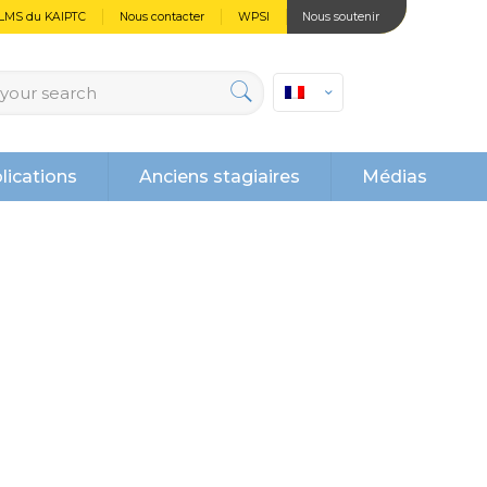
LMS du KAIPTC
Nous contacter
WPSI
Nous soutenir
lications
Anciens stagiaires
Médias